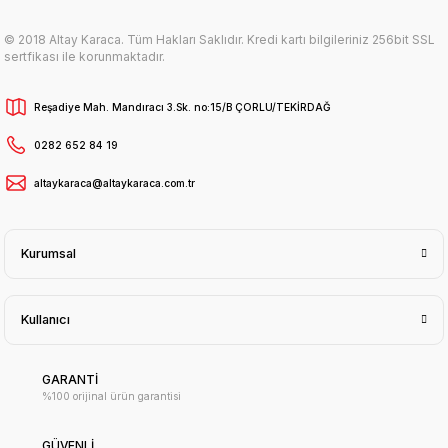
© 2018 Altay Karaca. Tüm Hakları Saklıdır. Kredi kartı bilgileriniz 256bit SSL
sertfikası ile korunmaktadır.
Reşadiye Mah. Mandıracı 3.Sk. no:15/B ÇORLU/TEKİRDAĞ
0282 652 84 19
altaykaraca@altaykaraca.com.tr
Kurumsal
Kullanıcı
GARANTİ
%100 orijinal ürün garantisi
GÜVENLİ