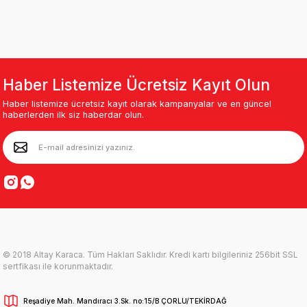
Haber Listemize Ücretsiz Kayıt Olun
Haber listemize ücretsiz kayıt olarak kampanyalar ve en güncel
haberlerden ilk siz haberdar olun.
© 2018 Altay Karaca. Tüm Hakları Saklıdır. Kredi kartı bilgileriniz 256bit SSL
sertfikası ile korunmaktadır.
Reşadiye Mah. Mandıracı 3.Sk. no:15/B ÇORLU/TEKİRDAĞ