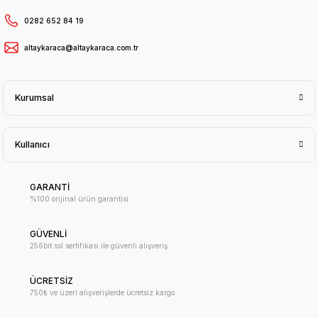
0282 652 84 19
altaykaraca@altaykaraca.com.tr
Kurumsal
Kullanıcı
GARANTİ
%100 orijinal ürün garantisi
GÜVENLİ
256bit ssl sertifikası ile güvenli alışveriş
ÜCRETSİZ
750₺ ve üzeri alışverişlerde ücretsiz kargo