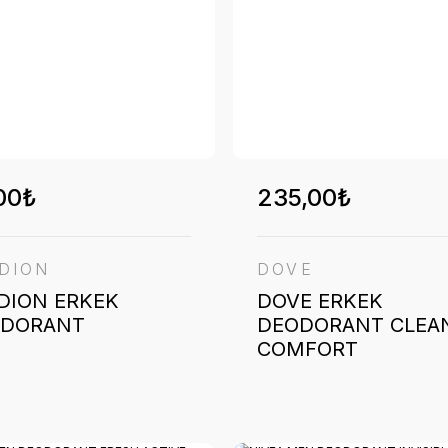
00₺
235,00₺
DION
DOVE
DION ERKEK
DOVE ERKEK
ODORANT
DEODORANT CLEA
COMFORT