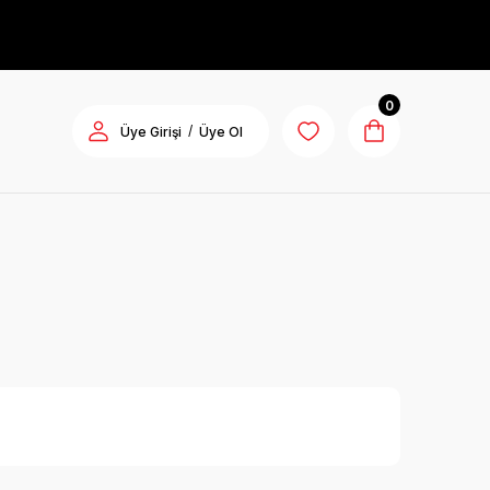
0
/
Üye Girişi
Üye Ol