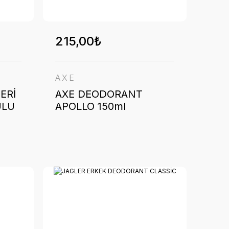
215,00₺
AXE
ERİ
AXE DEODORANT
ULU
APOLLO 150ml