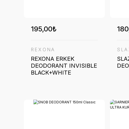
195,00₺
180
REXONA
SLA
REXONA ERKEK
SLA
DEODORANT INVISIBLE
DEO
BLACK+WHITE