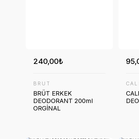
240,00₺
95,
BRUT
CAL
BRÜT ERKEK
CAL
DEODORANT 200ml
DE
ORGİNAL