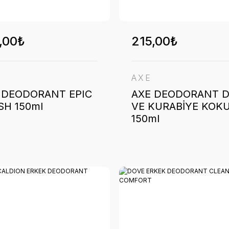
,00₺
215,00₺
AXE
 DEODORANT EPIC
AXE DEODORANT D
SH 150ml
VE KURABİYE KOK
150ml