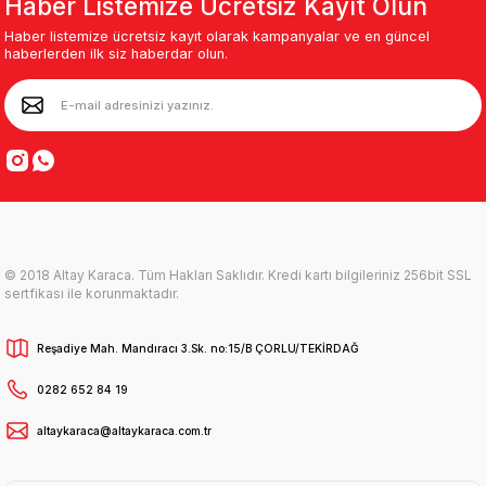
Haber Listemize Ücretsiz Kayıt Olun
Haber listemize ücretsiz kayıt olarak kampanyalar ve en güncel
haberlerden ilk siz haberdar olun.
© 2018 Altay Karaca. Tüm Hakları Saklıdır. Kredi kartı bilgileriniz 256bit SSL
sertfikası ile korunmaktadır.
Reşadiye Mah. Mandıracı 3.Sk. no:15/B ÇORLU/TEKİRDAĞ
0282 652 84 19
altaykaraca@altaykaraca.com.tr