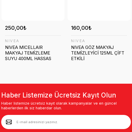
250,00₺
160,00₺
NIVEA
NIVEA
NIVEA MICELLAIR
NIVEA GÖZ MAKYAJ
MAKYAJ TEMİZLEME
TEMİZLEYİCİ 125ML ÇİFT
SUYU 400ML HASSAS
ETKİLİ
Haber Listemize Ücretsiz Kayıt Olun
Haber listemize ücretsiz kayıt olarak kampanyalar ve en güncel
haberlerden ilk siz haberdar olun.