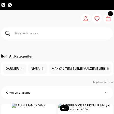
İlgili Alt Kategoriler
GARNIER
(4)
NIVEA
(3)
MAKYAJ TEMİZLEME MALZEMELERİ
(1)
Toplam 8 ürün
Yeni