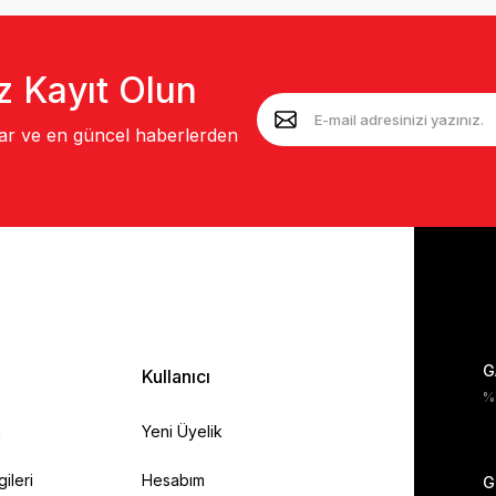
z Kayıt Olun
lar ve en güncel haberlerden
G
Kullanıcı
%1
a
Yeni Üyelik
gileri
Hesabım
G