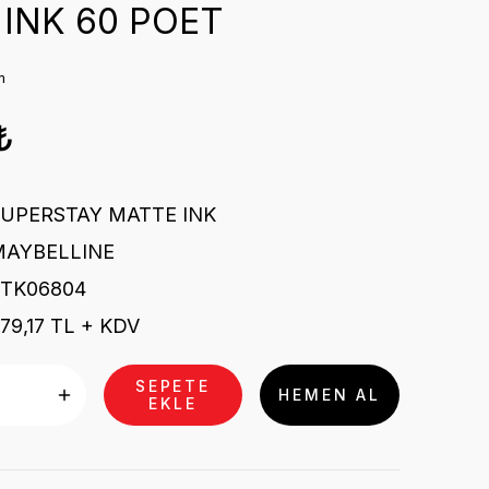
INK 60 POET
m
₺
SUPERSTAY MATTE INK
MAYBELLINE
STK06804
79,17 TL + KDV
SEPETE
HEMEN AL
EKLE