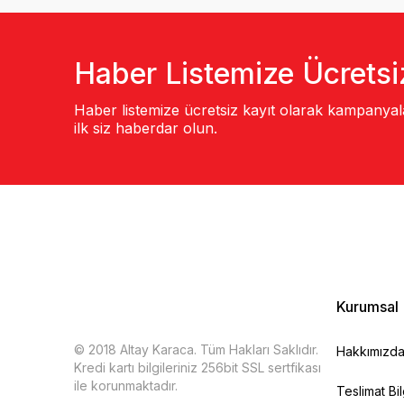
Haber Listemize Ücretsi
Haber listemize ücretsiz kayıt olarak kampanya
ilk siz haberdar olun.
Kurumsal
© 2018 Altay Karaca. Tüm Hakları Saklıdır.
Hakkımızd
Kredi kartı bilgileriniz 256bit SSL sertfikası
ile korunmaktadır.
Teslimat Bil