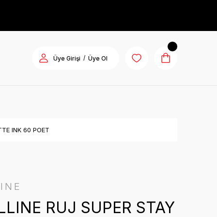
/
Üye Girişi
Üye Ol
TE INK 60 POET
INE
LINE RUJ SUPER STAY