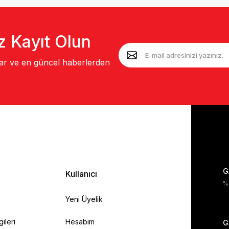
z Kayıt Olun
lar ve en güncel haberlerden
G
Kullanıcı
%1
a
Yeni Üyelik
gileri
Hesabım
G