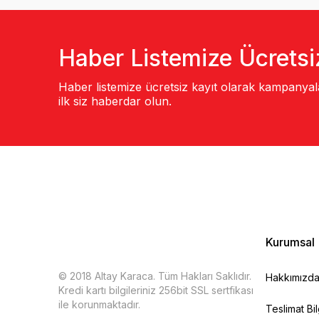
Haber Listemize Ücretsi
Haber listemize ücretsiz kayıt olarak kampanya
ilk siz haberdar olun.
Kurumsal
© 2018 Altay Karaca. Tüm Hakları Saklıdır.
Hakkımızd
Kredi kartı bilgileriniz 256bit SSL sertfikası
ile korunmaktadır.
Teslimat Bil