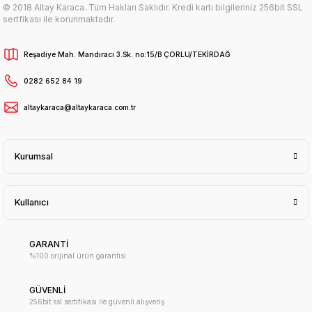
© 2018 Altay Karaca. Tüm Hakları Saklıdır. Kredi kartı bilgileriniz 256bit SSL
sertfikası ile korunmaktadır.
Reşadiye Mah. Mandıracı 3.Sk. no:15/B ÇORLU/TEKİRDAĞ
0282 652 84 19
altaykaraca@altaykaraca.com.tr
Kurumsal
Kullanıcı
GARANTİ
%100 orijinal ürün garantisi
GÜVENLİ
256bit ssl sertifikası ile güvenli alışveriş