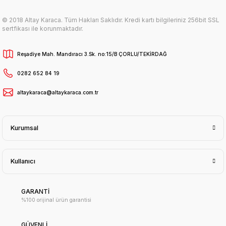
© 2018 Altay Karaca. Tüm Hakları Saklıdır. Kredi kartı bilgileriniz 256bit SSL
sertfikası ile korunmaktadır.
Reşadiye Mah. Mandıracı 3.Sk. no:15/B ÇORLU/TEKİRDAĞ
0282 652 84 19
altaykaraca@altaykaraca.com.tr
Kurumsal
Kullanıcı
GARANTİ
%100 orijinal ürün garantisi
GÜVENLİ