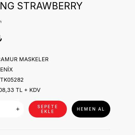
İNG STRAWBERRY
m
₺
ÇAMUR MASKELER
ENİX
STK05282
08,33 TL + KDV
SEPETE
HEMEN AL
EKLE