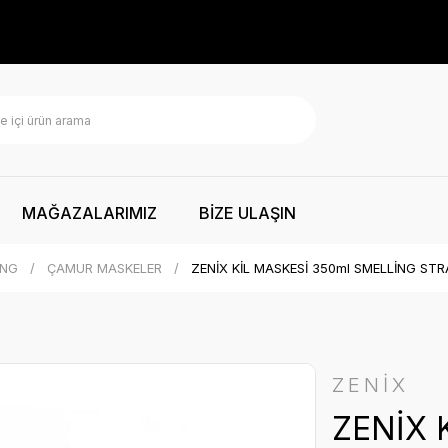
MAĞAZALARIMIZ
BİZE ULAŞIN
İNG
ÇAMUR MASKELER
ZENİX KİL MASKESİ 350ml SMELLİNG ST
ZENİX
ZENİX 