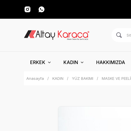
ERKEK
KADIN
HAKKIMIZDA
Anasayfa
KADIN
YÜZ BAKIMI
MASKE VE PEEL