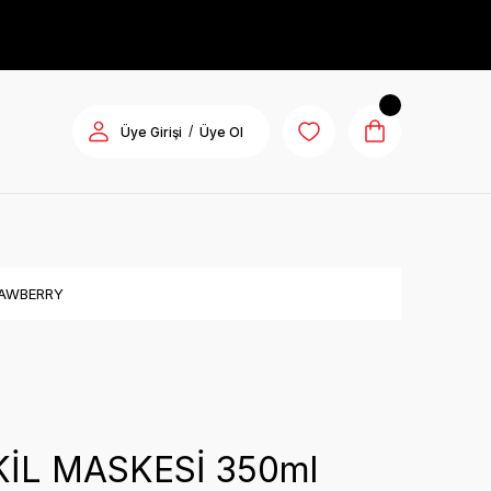
/
Üye Girişi
Üye Ol
RAWBERRY
KİL MASKESİ 350ml