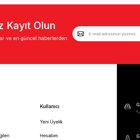
z Kayıt Olun
lar ve en güncel haberlerden
G
Kullanıcı
%1
a
Yeni Üyelik
gileri
Hesabım
G