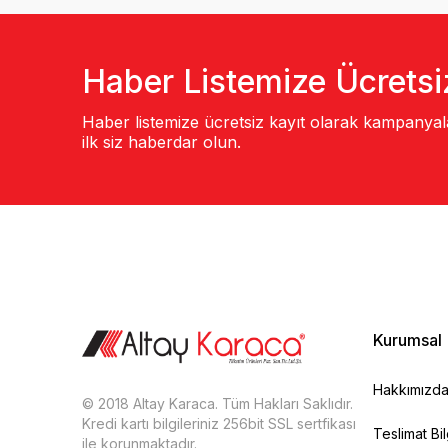
Haber Listemize Ücretsi
Haber listemize ücretsiz kayıt olarak kampanya
ilk siz haberdar olun.
Kurumsal
Hakkımızd
© 2018 Altay Karaca. Tüm Hakları Saklıdır.
Kredi kartı bilgileriniz 256bit SSL sertfikası
Teslimat Bil
ile korunmaktadır.