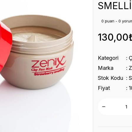
SMELL
0 puan - 0 yoru
130,00
Kategori
Marka
Z
Stok Kodu
Fiyat
1