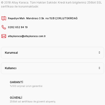
© 2018 Altay Karaca. Tüm Hakları Saklıdır. Kredi kartı bilgileriniz 256bit SSL
sertfikası ile korunmaktadır.
Reşadiye Mah. Mandıracı 3.Sk. no:15/B ÇORLU/TEKİRDAĞ
0282 652 84 19
altaykaraca@altaykaraca.com.tr
Kurumsal
Kullanıcı
GARANTİ
%100 orijinal ürün garantisi
GÜVENLİ
256bit ssl sertifikası ile güvenli alışveriş