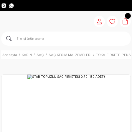
Anasayfa
KADIN
SAÇ
SAÇ KESİM MALZEMELERİ
TOKA-FİRKETE-PENS