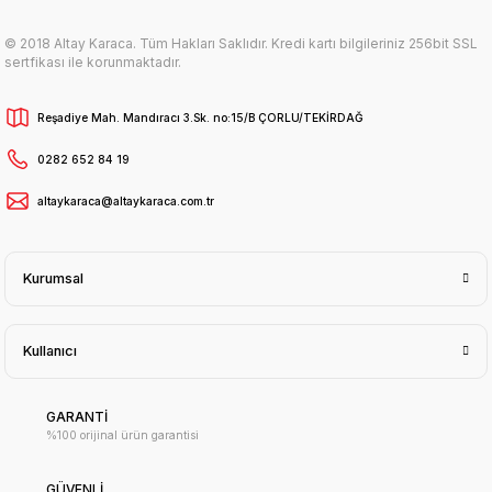
© 2018 Altay Karaca. Tüm Hakları Saklıdır. Kredi kartı bilgileriniz 256bit SSL
sertfikası ile korunmaktadır.
Reşadiye Mah. Mandıracı 3.Sk. no:15/B ÇORLU/TEKİRDAĞ
0282 652 84 19
altaykaraca@altaykaraca.com.tr
Kurumsal
Kullanıcı
GARANTİ
%100 orijinal ürün garantisi
GÜVENLİ