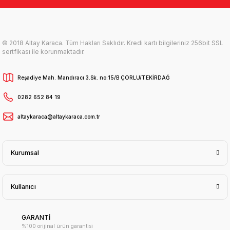
© 2018 Altay Karaca. Tüm Hakları Saklıdır. Kredi kartı bilgileriniz 256bit SSL
sertfikası ile korunmaktadır.
Reşadiye Mah. Mandıracı 3.Sk. no:15/B ÇORLU/TEKİRDAĞ
0282 652 84 19
altaykaraca@altaykaraca.com.tr
Kurumsal
Kullanıcı
GARANTİ
%100 orijinal ürün garantisi