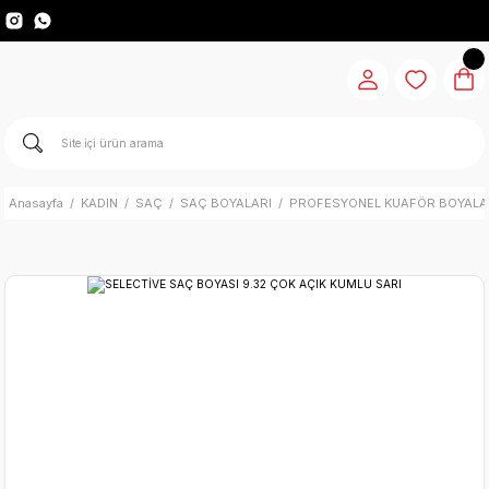
Anasayfa
KADIN
SAÇ
SAÇ BOYALARI
PROFESYONEL KUAFÖR BOYALA