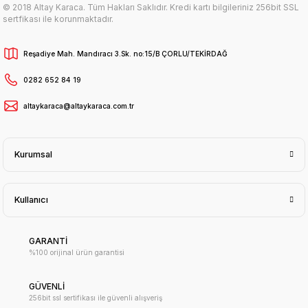
© 2018 Altay Karaca. Tüm Hakları Saklıdır. Kredi kartı bilgileriniz 256bit SSL
sertfikası ile korunmaktadır.
Reşadiye Mah. Mandıracı 3.Sk. no:15/B ÇORLU/TEKİRDAĞ
0282 652 84 19
altaykaraca@altaykaraca.com.tr
Kurumsal
Kullanıcı
GARANTİ
%100 orijinal ürün garantisi
GÜVENLİ
256bit ssl sertifikası ile güvenli alışveriş