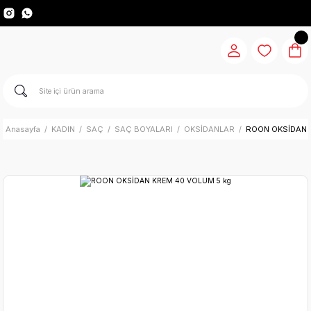
Anasayfa
KADIN
SAÇ
SAÇ BOYALARI
OKSİDANLAR
ROON OKSİDAN 