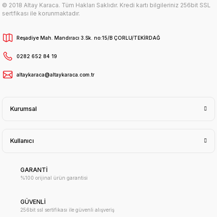
© 2018 Altay Karaca. Tüm Hakları Saklıdır. Kredi kartı bilgileriniz 256bit SSL
sertfikası ile korunmaktadır.
Reşadiye Mah. Mandıracı 3.Sk. no:15/B ÇORLU/TEKİRDAĞ
0282 652 84 19
altaykaraca@altaykaraca.com.tr
Kurumsal
Kullanıcı
GARANTİ
%100 orijinal ürün garantisi
GÜVENLİ
256bit ssl sertifikası ile güvenli alışveriş