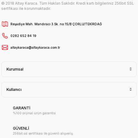
© 2018 Altay Karaca. Tüm Hakları Saklıdır. Kredi kartı bilgileriniz 256bit SSL
sertfikası ile korunmaktadır.
Reşadiye Mah. Mandıracı 3.Sk. no:15/B ÇORLU/TEKİRDAĞ
0282 652 84 19
altaykaraca@altaykaraca.com.tr
Kurumsal
Kullanıcı
GARANTİ
%100 orijinal ürün garantisi
GÜVENLİ
256bit ssl sertifikası ile güvenli alışveriş