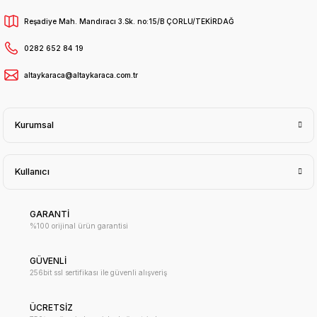
Reşadiye Mah. Mandıracı 3.Sk. no:15/B ÇORLU/TEKİRDAĞ
0282 652 84 19
altaykaraca@altaykaraca.com.tr
Kurumsal
Kullanıcı
GARANTİ
%100 orijinal ürün garantisi
GÜVENLİ
256bit ssl sertifikası ile güvenli alışveriş
ÜCRETSİZ