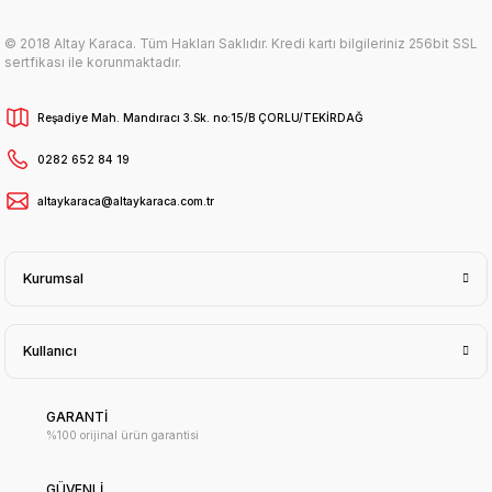
© 2018 Altay Karaca. Tüm Hakları Saklıdır. Kredi kartı bilgileriniz 256bit SSL
sertfikası ile korunmaktadır.
Reşadiye Mah. Mandıracı 3.Sk. no:15/B ÇORLU/TEKİRDAĞ
0282 652 84 19
altaykaraca@altaykaraca.com.tr
Kurumsal
Kullanıcı
GARANTİ
%100 orijinal ürün garantisi
GÜVENLİ