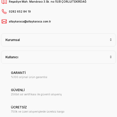
Reşadiye Mah. Mandıracı 3.Sk. no:15/B ÇORLU/TEKİRDAĞ
0282 652 84 19
altaykaraca@altaykaraca.com.tr
Kurumsal
Kullanıcı
GARANTİ
%100 orijinal ürün garantisi
GÜVENLİ
256bit ssl sertifikası ile güvenli alışveriş
ÜCRETSİZ
750₺ ve üzeri alışverişlerde ücretsiz kargo