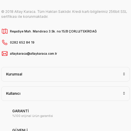
© 2018 Altay Karaca. Tüm Hakları Saklıdır. Kredi kartı bilgileriniz 256bit SSL
sertfikası ile korunmaktadır.
Reşadiye Mah. Mandıracı 3.Sk. no:15/B ÇORLU/TEKİRDAĞ
0282 652 84 19
altaykaraca@altaykaraca.com.tr
Kurumsal
Kullanıcı
GARANTİ
%100 orijinal ürün garantisi
GÜVENLİ