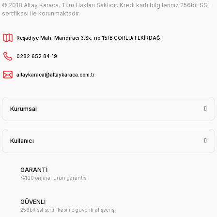
© 2018 Altay Karaca. Tüm Hakları Saklıdır. Kredi kartı bilgileriniz 256bit SSL
sertfikası ile korunmaktadır.
Reşadiye Mah. Mandıracı 3.Sk. no:15/B ÇORLU/TEKİRDAĞ
0282 652 84 19
altaykaraca@altaykaraca.com.tr
Kurumsal
Kullanıcı
GARANTİ
%100 orijinal ürün garantisi
GÜVENLİ
256bit ssl sertifikası ile güvenli alışveriş