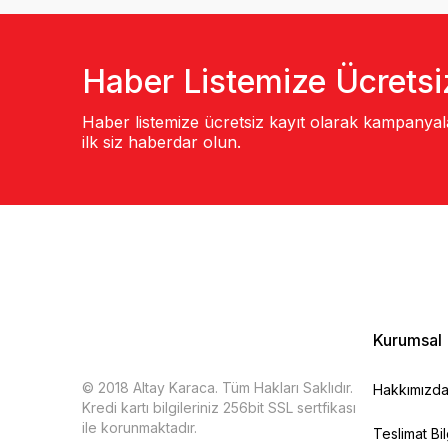
Haber Listemize Ücretsi
Haber listemize ücretsiz kayıt olarak kampanya
ilk siz haberdar olun.
Kurumsal
© 2018 Altay Karaca. Tüm Hakları Saklıdır.
Hakkımızd
Kredi kartı bilgileriniz 256bit SSL sertfikası
ile korunmaktadır.
Teslimat Bil