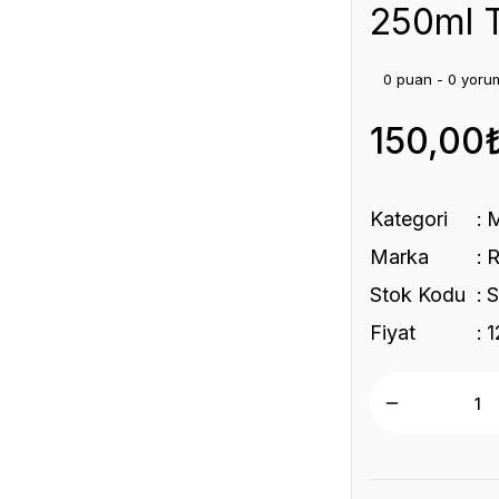
250ml
0 puan - 0 yoru
150,00
Kategori
Marka
Stok Kodu
Fiyat
1