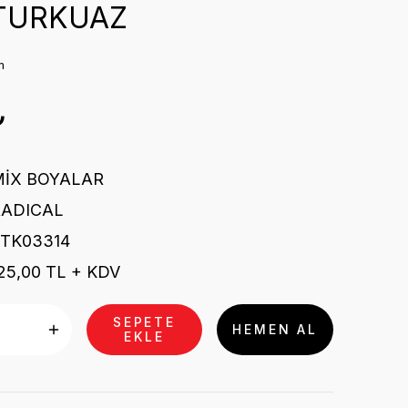
 TURKUAZ
m
₺
MİX BOYALAR
RADICAL
STK03314
25,00 TL + KDV
SEPETE
HEMEN AL
EKLE