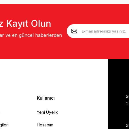
z Kayıt Olun
lar ve en güncel haberlerden
G
Kullanıcı
%1
a
Yeni Üyelik
gileri
Hesabım
G