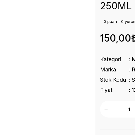
250ML 
0 puan - 0 yoru
150,00
Kategori
Marka
Stok Kodu
S
Fiyat
1