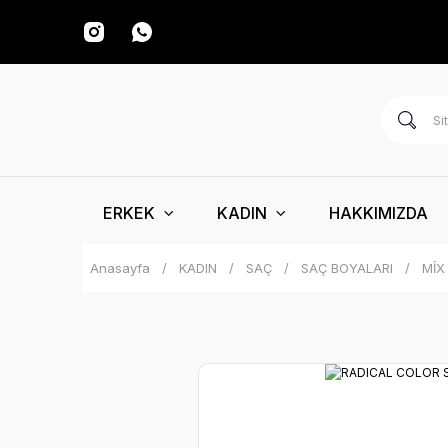
ERKEK
KADIN
HAKKIMIZDA
Anasayfa
KADIN
SAÇ
SAÇ BOYALARI
MİX