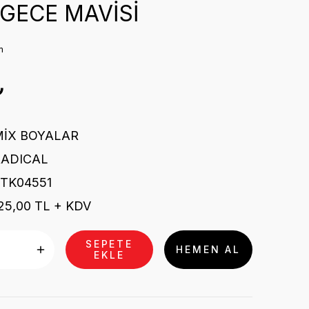
GECE MAVİSİ
m
₺
MİX BOYALAR
RADICAL
TK04551
25,00 TL + KDV
SEPETE
HEMEN AL
EKLE