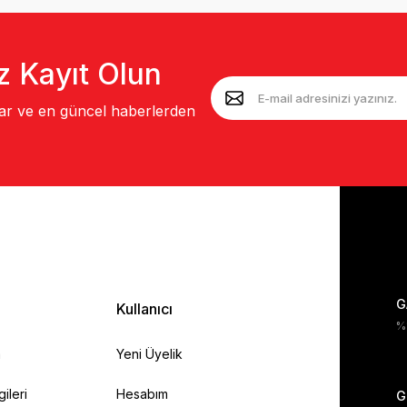
z Kayıt Olun
lar ve en güncel haberlerden
G
Kullanıcı
%1
a
Yeni Üyelik
gileri
Hesabım
G