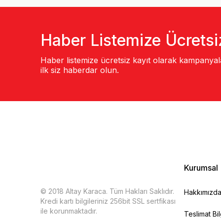
Haber Listemize Ücretsi
Haber listemize ücretsiz kayıt olarak kampanya
ilk siz haberdar olun.
Kurumsal
© 2018 Altay Karaca. Tüm Hakları Saklıdır.
Hakkımızd
Kredi kartı bilgileriniz 256bit SSL sertfikası
ile korunmaktadır.
Teslimat Bil