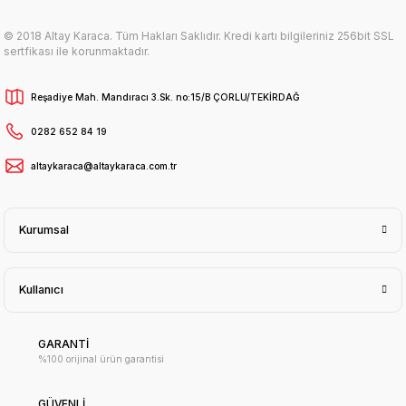
© 2018 Altay Karaca. Tüm Hakları Saklıdır. Kredi kartı bilgileriniz 256bit SSL
sertfikası ile korunmaktadır.
Reşadiye Mah. Mandıracı 3.Sk. no:15/B ÇORLU/TEKİRDAĞ
0282 652 84 19
altaykaraca@altaykaraca.com.tr
Kurumsal
Kullanıcı
GARANTİ
%100 orijinal ürün garantisi
GÜVENLİ