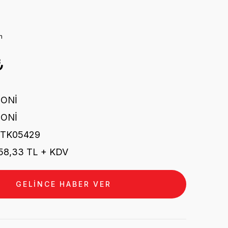
m
₺
PONİ
PONİ
STK05429
58,33 TL + KDV
GELİNCE HABER VER