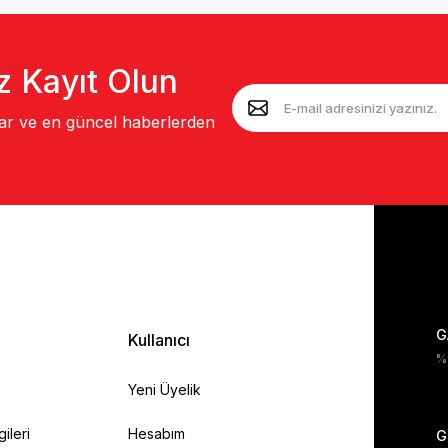
z Kayıt Olun
lar ve en güncel haberlerden
G
Kullanıcı
%1
a
Yeni Üyelik
gileri
Hesabım
G