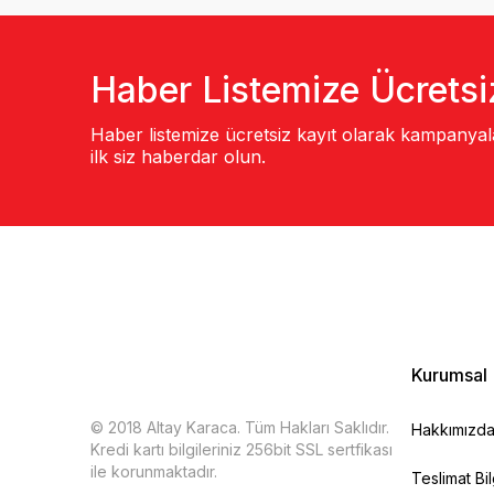
Haber Listemize Ücretsi
Haber listemize ücretsiz kayıt olarak kampanya
ilk siz haberdar olun.
Kurumsal
© 2018 Altay Karaca. Tüm Hakları Saklıdır.
Hakkımızd
Kredi kartı bilgileriniz 256bit SSL sertfikası
ile korunmaktadır.
Teslimat Bil