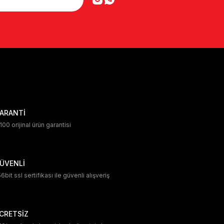
ARANTİ
00 orijinal ürün garantisi
ÜVENLİ
6bit ssl sertifikası ile güvenli alışveriş
CRETSİZ