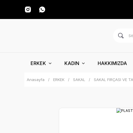
ERKEK
KADIN
HAKKIMIZDA
Anasayfa
ERKEK
SAKAL
SAKAL FIRÇASI VE T