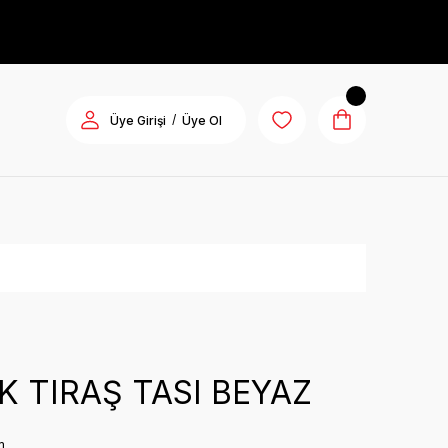
/
Üye Girişi
Üye Ol
K TIRAŞ TASI BEYAZ
m