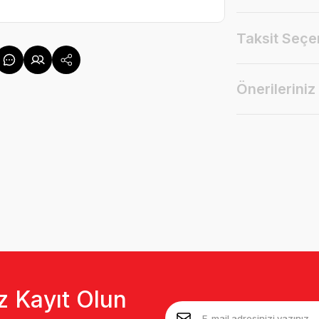
Taksit Seçe
Önerileriniz
z Kayıt Olun