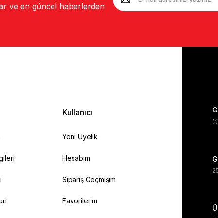
lar ve en güncel haberlerden
G
Kullanıcı
%1
a
Yeni Üyelik
gileri
Hesabım
G
25
ı
Sipariş Geçmişim
eri
Favorilerim
Ü