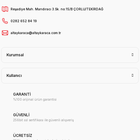
Reşadiye Mah. Mandıracı 3.Sk. no:15/B ÇORLU/TEKİRDAĞ
0282 652 84 19
altaykaraca@altaykaraca.com.tr
Kurumsal
Kullanıcı
GARANTİ
%100 orijinal ürün garantisi
GÜVENLİ
256bit ssl sertifikası ile güvenli alışveriş
ÜCRETSİZ