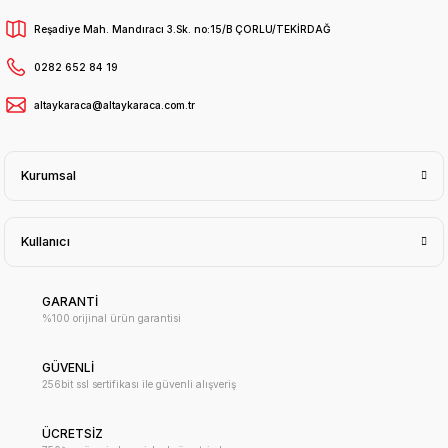
Reşadiye Mah. Mandıracı 3.Sk. no:15/B ÇORLU/TEKİRDAĞ
0282 652 84 19
altaykaraca@altaykaraca.com.tr
Kurumsal
Kullanıcı
GARANTİ
%100 orijinal ürün garantisi
GÜVENLİ
256bit ssl sertifikası ile güvenli alışveriş
ÜCRETSİZ