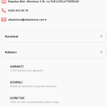
Reşadiye Mah. Mandıracı 3.Sk. no:15/B ÇORLU/TEKİRDAĞ
0282 652 84 19
altaykaraca@altaykaraca.com.tr
Kurumsal
Kullanıcı
GARANTİ
%100 orijinal ürün garantisi
GÜVENLİ
256bit ssl sertifikası ile güvenli alışveriş
ÜCRETSİZ
750₺ ve üzeri alışverişlerde ücretsiz kargo