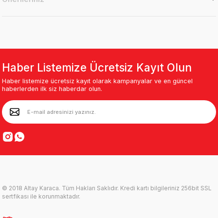
Haber Listemize Ücretsiz Kayıt Olun
Haber listemize ücretsiz kayıt olarak kampanyalar ve en güncel
haberlerden ilk siz haberdar olun.
© 2018 Altay Karaca. Tüm Hakları Saklıdır. Kredi kartı bilgileriniz 256bit SSL
sertfikası ile korunmaktadır.