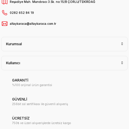
Reşadiye Mah. Mandıracı 3.Sk. no:15/B ÇORLU/TEKİRDAĞ
0282 652 84 19
altaykaraca@altaykaraca.com.tr
Kurumsal
Kullanıcı
GARANTİ
%100 orijinal ürün garantisi
GÜVENLİ
256bit ssl sertifikası ile güvenli alışveriş
ÜCRETSİZ
750₺ ve üzeri alışverişlerde ücretsiz kargo