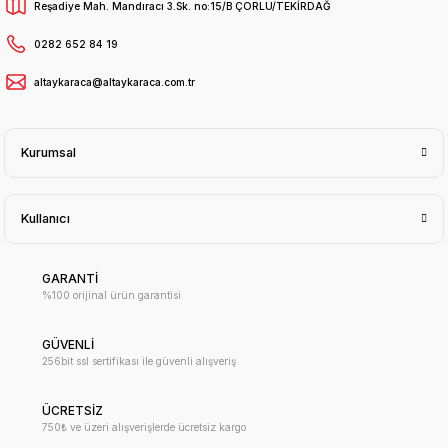
Reşadiye Mah. Mandıracı 3.Sk. no:15/B ÇORLU/TEKİRDAĞ
0282 652 84 19
altaykaraca@altaykaraca.com.tr
Kurumsal
Kullanıcı
GARANTİ
%100 orijinal ürün garantisi
GÜVENLİ
256bit ssl sertifikası ile güvenli alışveriş
ÜCRETSİZ
750₺ ve üzeri alışverişlerde ücretsiz kargo