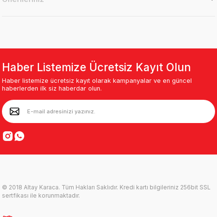
Haber Listemize Ücretsiz Kayıt Olun
Haber listemize ücretsiz kayıt olarak kampanyalar ve en güncel
haberlerden ilk siz haberdar olun.
© 2018 Altay Karaca. Tüm Hakları Saklıdır. Kredi kartı bilgileriniz 256bit SSL
sertfikası ile korunmaktadır.