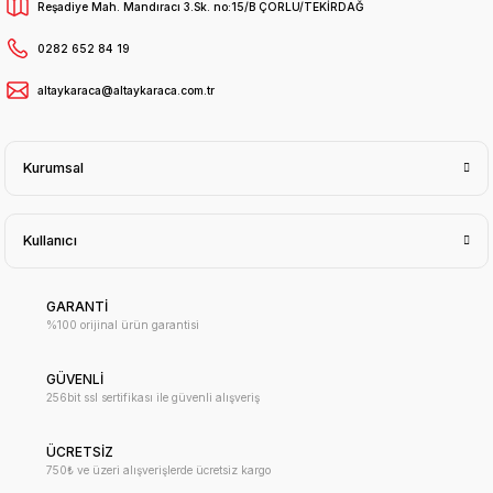
Reşadiye Mah. Mandıracı 3.Sk. no:15/B ÇORLU/TEKİRDAĞ
0282 652 84 19
altaykaraca@altaykaraca.com.tr
Kurumsal
Kullanıcı
GARANTİ
%100 orijinal ürün garantisi
GÜVENLİ
256bit ssl sertifikası ile güvenli alışveriş
ÜCRETSİZ
750₺ ve üzeri alışverişlerde ücretsiz kargo