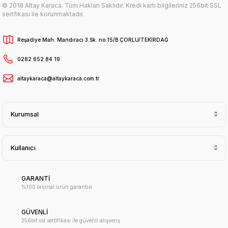
© 2018 Altay Karaca. Tüm Hakları Saklıdır. Kredi kartı bilgileriniz 256bit SSL
sertfikası ile korunmaktadır.
Reşadiye Mah. Mandıracı 3.Sk. no:15/B ÇORLU/TEKİRDAĞ
0282 652 84 19
altaykaraca@altaykaraca.com.tr
Kurumsal
Kullanıcı
GARANTİ
%100 orijinal ürün garantisi
GÜVENLİ
256bit ssl sertifikası ile güvenli alışveriş