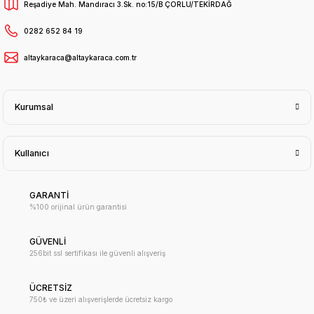
Reşadiye Mah. Mandıracı 3.Sk. no:15/B ÇORLU/TEKİRDAĞ
0282 652 84 19
altaykaraca@altaykaraca.com.tr
Kurumsal
Kullanıcı
GARANTİ
%100 orijinal ürün garantisi
GÜVENLİ
256bit ssl sertifikası ile güvenli alışveriş
ÜCRETSİZ
750₺ ve üzeri alışverişlerde ücretsiz kargo