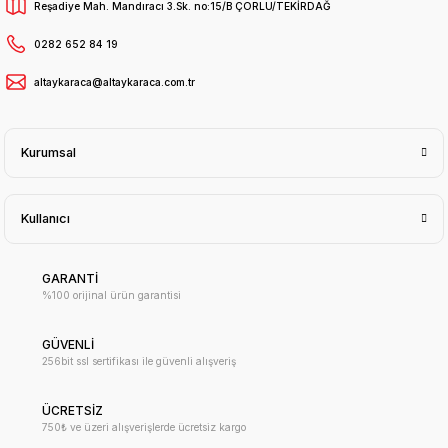
Reşadiye Mah. Mandıracı 3.Sk. no:15/B ÇORLU/TEKİRDAĞ
0282 652 84 19
altaykaraca@altaykaraca.com.tr
Kurumsal
Kullanıcı
GARANTİ
%100 orijinal ürün garantisi
GÜVENLİ
256bit ssl sertifikası ile güvenli alışveriş
ÜCRETSİZ
750₺ ve üzeri alışverişlerde ücretsiz kargo