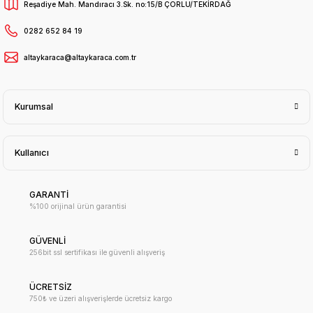
Reşadiye Mah. Mandıracı 3.Sk. no:15/B ÇORLU/TEKİRDAĞ
0282 652 84 19
altaykaraca@altaykaraca.com.tr
Kurumsal
Kullanıcı
GARANTİ
%100 orijinal ürün garantisi
GÜVENLİ
256bit ssl sertifikası ile güvenli alışveriş
ÜCRETSİZ
750₺ ve üzeri alışverişlerde ücretsiz kargo