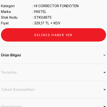
Kategori
HI CORRECTOR FONDOTEN
Marka
PASTEL
Stok Kodu
STK04875
Fiyat
329,17 TL + KDV
GELİNCE HABER VER
Ürün Bilgisi
Yorumlar
Taksit Seçenekleri
Önerileriniz