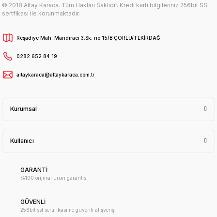
© 2018 Altay Karaca. Tüm Hakları Saklıdır. Kredi kartı bilgileriniz 256bit SSL
sertfikası ile korunmaktadır.
Reşadiye Mah. Mandıracı 3.Sk. no:15/B ÇORLU/TEKİRDAĞ
0282 652 84 19
altaykaraca@altaykaraca.com.tr
Kurumsal
Kullanıcı
GARANTİ
%100 orijinal ürün garantisi
GÜVENLİ
256bit ssl sertifikası ile güvenli alışveriş