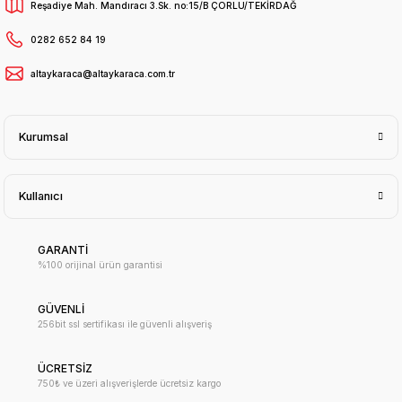
Reşadiye Mah. Mandıracı 3.Sk. no:15/B ÇORLU/TEKİRDAĞ
0282 652 84 19
altaykaraca@altaykaraca.com.tr
Kurumsal
Kullanıcı
GARANTİ
%100 orijinal ürün garantisi
GÜVENLİ
256bit ssl sertifikası ile güvenli alışveriş
ÜCRETSİZ
750₺ ve üzeri alışverişlerde ücretsiz kargo