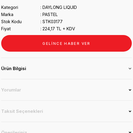
Kategori
DAYLONG LIQUID
Marka
PASTEL
Stok Kodu
STK03177
Fiyat
224,17 TL + KDV
GELİNCE HABER VER
Ürün Bilgisi
Yorumlar
Taksit Seçenekleri
Önerileriniz