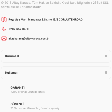
© 2018 Altay Karaca. Tüm Hakları Saklıdır. Kredi kartı bilgileriniz 256bit SSL
sertfikası ile korunmaktadır.
Reşadiye Mah. Mandıracı 3.Sk. no:15/B ÇORLU/TEKİRDAĞ
0282 652 84 19
altaykaraca@altaykaraca.com.tr
Kurumsal
Kullanıcı
GARANTİ
%100 orijinal ürün garantisi
GÜVENLİ
256bit ssl sertifikası ile güvenli alışveriş