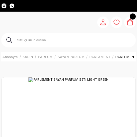
Anasayfa
KADIN
PARFÜM
BAYAN PARFÜM
PARLAMENT
PARLEMENT 