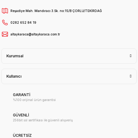
Reşadiye Mah. Mandıracı 3.Sk. no:15/B ÇORLU/TEKİRDAĞ
0282 652 84 19
altaykaraca@altaykaraca.com.tr
Kurumsal
Kullanıcı
GARANTİ
%100 orijinal ürün garantisi
GÜVENLİ
256bit ssl sertifikası ile güvenli alışveriş
ÜCRETSİZ