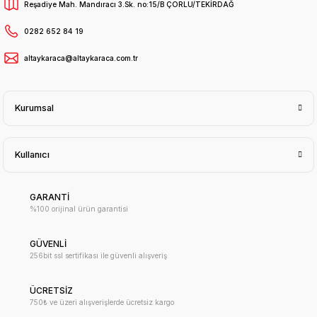
Reşadiye Mah. Mandıracı 3.Sk. no:15/B ÇORLU/TEKİRDAĞ
0282 652 84 19
altaykaraca@altaykaraca.com.tr
Kurumsal
Kullanıcı
GARANTİ
%100 orijinal ürün garantisi
GÜVENLİ
256bit ssl sertifikası ile güvenli alışveriş
ÜCRETSİZ
750₺ ve üzeri alışverişlerde ücretsiz kargo