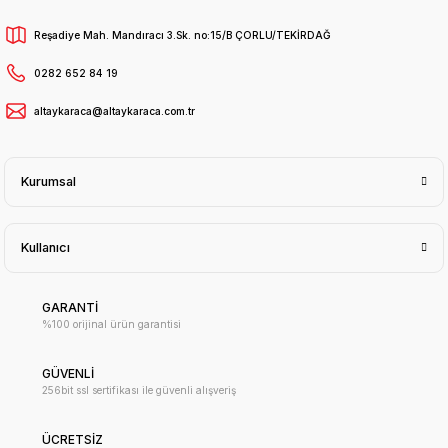
Reşadiye Mah. Mandıracı 3.Sk. no:15/B ÇORLU/TEKİRDAĞ
0282 652 84 19
altaykaraca@altaykaraca.com.tr
Kurumsal
Kullanıcı
GARANTİ
%100 orijinal ürün garantisi
GÜVENLİ
256bit ssl sertifikası ile güvenli alışveriş
ÜCRETSİZ