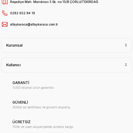
Reşadiye Mah. Mandıracı 3.Sk. no:15/B ÇORLU/TEKİRDAĞ
0282 652 84 19
altaykaraca@altaykaraca.com.tr
Kurumsal
Kullanıcı
GARANTİ
%100 orijinal ürün garantisi
GÜVENLİ
256bit ssl sertifikası ile güvenli alışveriş
ÜCRETSİZ
750₺ ve üzeri alışverişlerde ücretsiz kargo