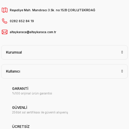
Reşadiye Mah. Mandıracı 3.Sk. no:15/B ÇORLU/TEKİRDAĞ
0282 652 84 19
altaykaraca@altaykaraca.com.tr
Kurumsal
Kullanıcı
GARANTİ
%100 orijinal ürün garantisi
GÜVENLİ
256bit ssl sertifikası ile güvenli alışveriş
ÜCRETSİZ