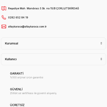
Reşadiye Mah. Mandıracı 3.Sk. no:15/B ÇORLU/TEKİRDAĞ
0282 652 84 19
altaykaraca@altaykaraca.com.tr
Kurumsal
Kullanıcı
GARANTİ
%100 orijinal ürün garantisi
GÜVENLİ
256bit ssl sertifikası ile güvenli alışveriş
ÜCRETSİZ