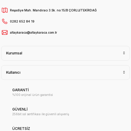
Reşadiye Mah. Mandıracı 3.Sk. no:15/B ÇORLU/TEKİRDAĞ
0282 652 84 19
altaykaraca@altaykaraca.com.tr
Kurumsal
Kullanıcı
GARANTİ
%100 orijinal ürün garantisi
GÜVENLİ
256bit ssl sertifikası ile güvenli alışveriş
ÜCRETSİZ