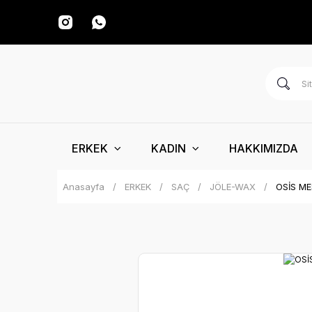
ERKEK
KADIN
HAKKIMIZDA
Anasayfa
ERKEK
SAÇ
JÖLE-WAX
OSİS ME