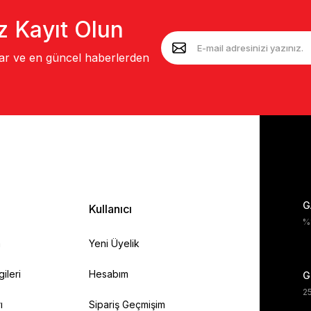
z Kayıt Olun
lar ve en güncel haberlerden
G
Kullanıcı
%1
a
Yeni Üyelik
gileri
Hesabım
G
25
ı
Sipariş Geçmişim