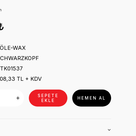
m
₺
JÖLE-WAX
SCHWARZKOPF
TK01537
08,33 TL + KDV
SEPETE
HEMEN AL
EKLE