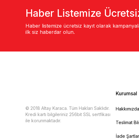
Haber Listemize Ücretsi
Haber listemize ücretsiz kayıt olarak kampanya
ilk siz haberdar olun.
Kurumsal
© 2018 Altay Karaca. Tüm Hakları Saklıdır.
Hakkımızd
Kredi kartı bilgileriniz 256bit SSL sertfikası
ile korunmaktadır.
Teslimat Bil
İade Şartlar