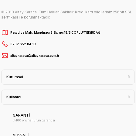
© 2018 Altay Karaca. Tüm Hakları Saklıdır. Kredi kartı bilgileriniz 256bit SSL
sertfikası ile korunmaktadır.
Reşadiye Mah. Mandıracı 3.Sk. no:15/B ÇORLU/TEKİRDAĞ
0282 652 84 19
altaykaraca@altaykaraca.com.tr
Kurumsal
Kullanıcı
GARANTİ
%100 orijinal ürün garantisi
GÜVENLİ