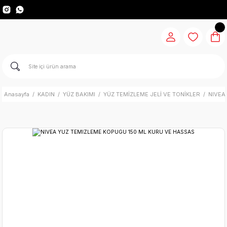
Anasayfa
KADIN
YÜZ BAKIMI
YÜZ TEMİZLEME JELİ VE TONİKLER
NIVEA