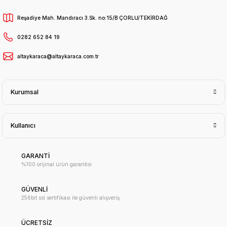
Reşadiye Mah. Mandıracı 3.Sk. no:15/B ÇORLU/TEKİRDAĞ
0282 652 84 19
altaykaraca@altaykaraca.com.tr
Kurumsal
Kullanıcı
GARANTİ
%100 orijinal ürün garantisi
GÜVENLİ
256bit ssl sertifikası ile güvenli alışveriş
ÜCRETSİZ