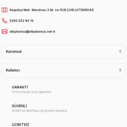
Reşadiye Mah. Mandıracı 3.Sk. no:15/B ÇORLU/TEKİRDAĞ
0282 652 84 19
altaykaraca@altaykaraca.com.tr
Kurumsal
Kullanıcı
GARANTİ
%100 orijinal ürün garantisi
GÜVENLİ
256bit ssl sertifikası ile güvenli alışveriş
ÜCRETSİZ